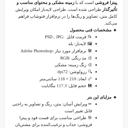
پیتزا فروشی
است که با
زمینه مشکی و محتوای مناسب و
تأثیرگذار
طراحی شده است. طراحی لایه‌باز امکان ویرایش
کامل متن، تصاویر و رنگ‌ها را در نرم‌افزار فتوشاپ فراهم
می‌کند
.
🔹
مشخصات فنی محصول
📂
فرمت فایل
:
PSD , JPG
🖼
لایه‌باز: بله
🛠
نرم‌افزار مورد نیاز
:
Adobe Photoshop
🎨
مد رنگی
:
RGB
🎨
رنگ زمینه: مشکی
🔍
رزولوشن: 72
dpi
📏
ابعاد: 210 × 118 سانتی‌متر
💾
حجم فایل: 117.3 مگابایت
🔹
مزایای این بنر
✏
️
ویرایش آسان: متن، رنگ و تصاویر به راحتی
قابل تغییر است
🎯
طراحی مناسب برای فست فود و پیتزا
فروشی: جذاب و ترغیب‌کننده برای مشتریان