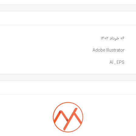
06 خرداد 1402
Adobe Illustrator
AI , EPS