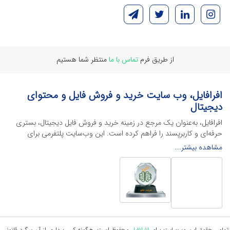
از طریق فرم
تماس با ما
منتظر شما هستیم
افرافایل، وب سایت خرید و فروش فایل و محتوای
دیجیتال
افرافایل، به‌عنوان یک مرجع در زمینه خرید و فروش فایل دیجیتال، بستری
حرفه‌ای و کاربرپسند را فراهم کرده است. این وب‌سایت‌ پلتفرمی برای
طراحان، دانشجویان و فریلنسرها ایجاد می‌کند تا به راحتی محصولات
مشاهده بیشتر...
دیجیتال خود را به فروش رسانده یا از محتواهایی باکیفیت برای پیشبرد
اهدافشان استفاده کنند.
این سایت با ارائه تنوع گسترده‌ای از محصولات دیجیتال از انواع فایل های
لایه باز نرم افراهای ادیت ویدئو گرفته تا فایل لایه باز فتوشاپ، ایلاستریتور و
اکسل گرفته تا قالب‌های ارائه پاورپوینت به کاربران کمک می‌کند تا زمان و
هزینه‌های خود را کاهش داده و به سرعت پروژه‌های خود را تکمیل کنند. در
ادامه، به معرفی گوشه‌ای از محصولات افرافایل پرداخته‌ایم:
تمامی حقوق این وب‌سایت برای
افرافایل
محفوظ است، هرگونه کپی برداری از آن پیگرد قانونی