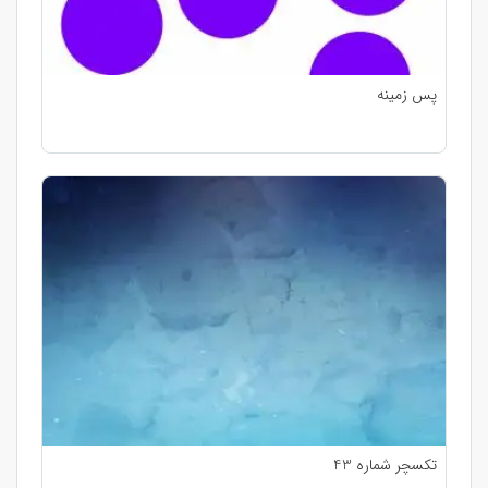
پس زمینه
تکسچر شماره 43