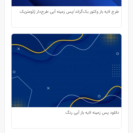
طرح لایه باز وکتور بک‌گراند/پس زمینه آبی طرح‌دار ژئومتریک
دانلود پس زمینه لایه باز آبی رنگ