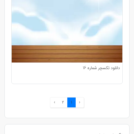
دانلود تکسچر شماره 16
›
2
1
‹