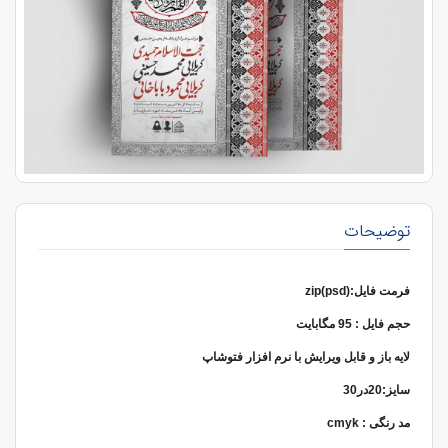
توضیحات
فرمت فایل:zip(psd)
حجم فایل : 95 مگابایت
لایه باز و قابل ویرایش با نرم افزار فتوشاپ
سایز:20در30
مد رنگی : cmyk