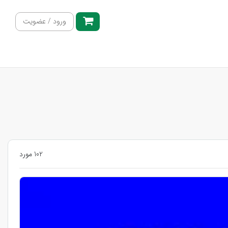
ورود / عضویت
102 مورد