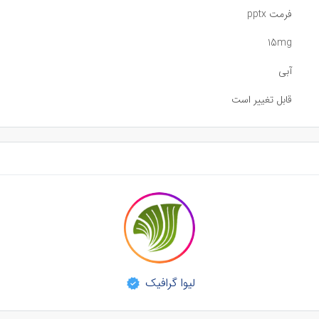
فرمت pptx
15mg
آبی
قابل تغییر است
لیوا گرافیک