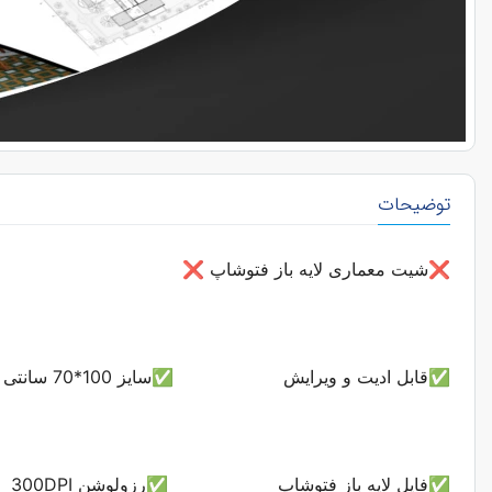
توضیحات
❌شیت معماری لایه باز فتوشاپ
❌
✅قابل ادیت و ویرایش
✅سایز 100*70 سانتی متر
✅فایل لایه باز فتوشاپ
✅رزولوشن 300DPI مناسب برای چاپ