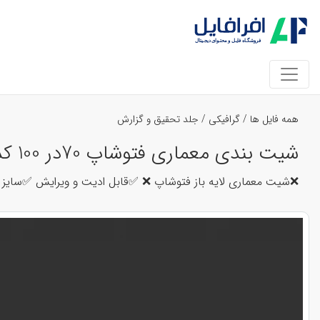
همه فایل ها
/
گرافیکی
/
جلد تحقیق و گزارش
شیت بندی معماری فتوشاپ 70در 100 کد 37316
❌شیت معماری لایه باز فتوشاپ ❌ ✅قابل ادیت و ویرایش ✅سایز