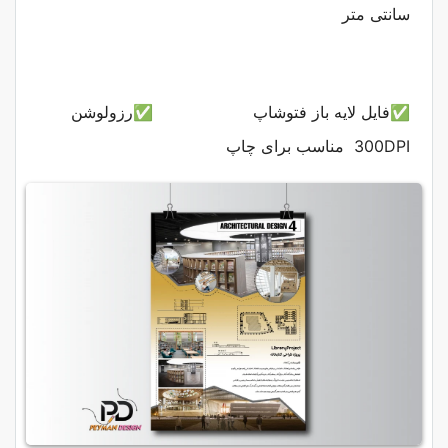
سانتی متر
✅فایل لایه باز فتوشاپ
✅رزولوشن
300DPI مناسب برای چاپ