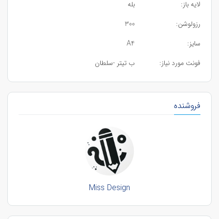
لایه باز:
بله
رزولوشن:
300
سایز:
A4
فونت مورد نیاز:
ب تیتر -سلطان
فروشنده
Miss Design