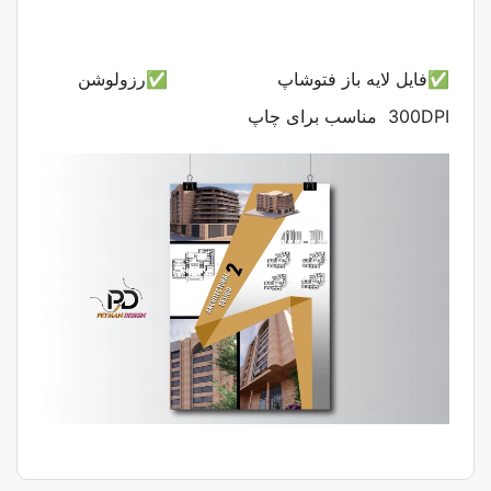
✅فایل لایه باز فتوشاپ
✅رزولوشن
300DPI مناسب برای چاپ