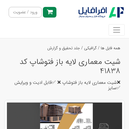
ورود / عضویت
همه فایل ها
/
گرافیکی
/
جلد تحقیق و گزارش
شیت معماری لایه باز فتوشاپ کد
41838
❌شیت معماری لایه باز فتوشاپ ❌ ✅قابل ادیت و ویرایش
✅سایز