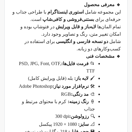
🔹
معرفی محصول
این مجموعه شامل
استوری اینستاگرام
با طراحی جذاب و
حرفه‌ای برای
بستنی‌فروشی و کافی‌شاپ
است
.
تمام المان‌ها
لایه‌باز و قابل ویرایش
در فتوشاپ بوده و
امکان تغییر متن، رنگ و تصاویر وجود دارد
.
شامل
دو نسخه فارسی و انگلیسی
برای استفاده در
کسب‌وکارهای دو زبانه
.
🔹
مشخصات فنی
📂
فرمت فایل‌ها
:
PSD, JPG, Font, OTF,
TTF
🖌
لایه باز
:
بله (قابل ویرایش کامل)
🛠
نرم‌افزار مورد نیاز
:
Adobe Photoshop
🎨
مد رنگی
:
RGB
🍦
رنگ زمینه
:
کرم با محتوای مرتبط و
جذاب
🔍
رزولوشن
:
300 dpi
📐
سایز
:
1920 × 1080
پیکسل
💾
حجم فایل
:
218
مگابایت (دو نسخه