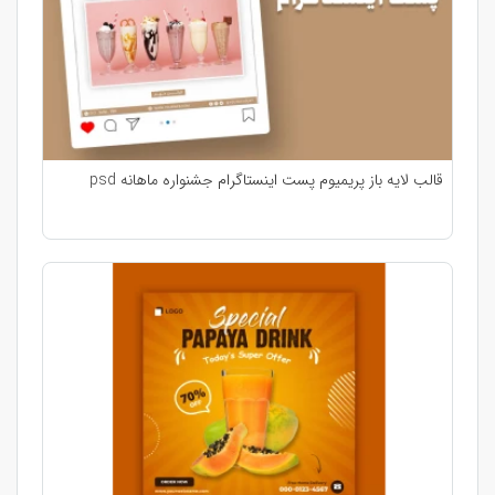
قالب لایه باز پریمیوم پست اینستاگرام جشنواره ماهانه psd