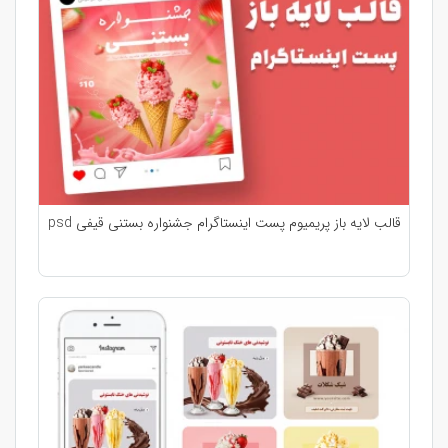
قالب لایه باز پریمیوم پست اینستاگرام جشنواره بستنی قیفی psd