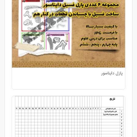
پازل دایناسور