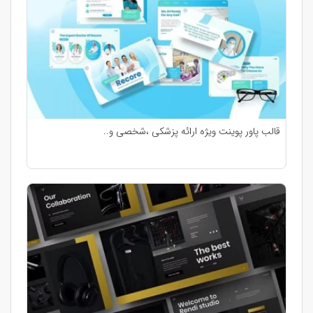
قالب پاور پوینت ویژه ارائه پزشکی ،شخصی و..