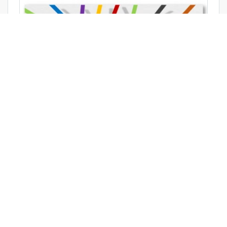
دانلود تم پاورپوینت مداد رنگی
›
5
4
3
2
1
‹