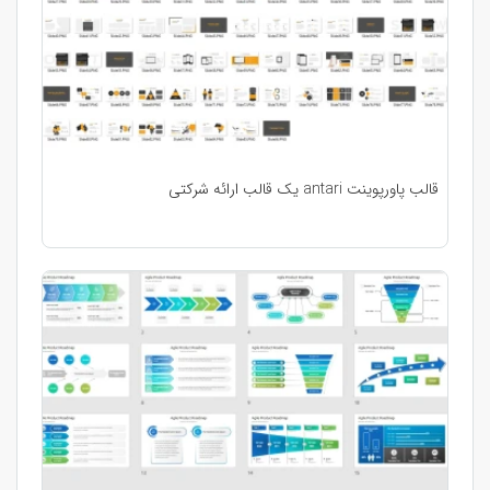
قالب پاورپوینت antari یک قالب ارائه شرکتی