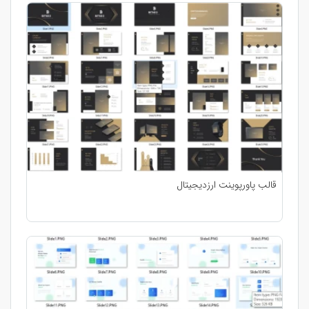
قالب پاورپوینت ارزدیجیتال