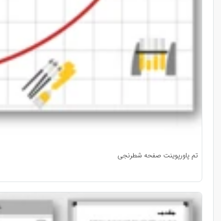
تم پاورپوینت صفحه شطرنجی