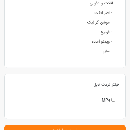
- افکت ویدئویی
- افتر افکت
- موشن گرافیک
- فوتیج
- ویدئو آماده
- سایر
فیلتر فرمت فایل
MP4