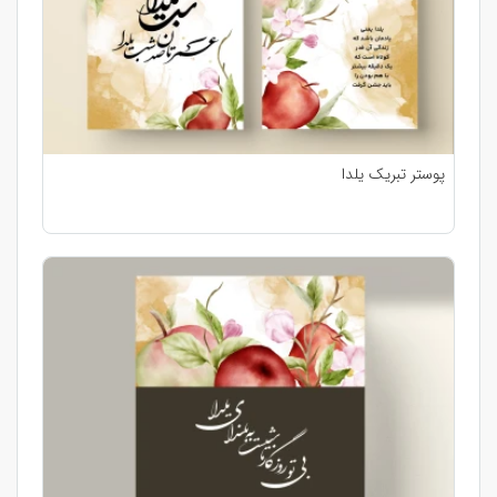
پوستر تبریک یلدا