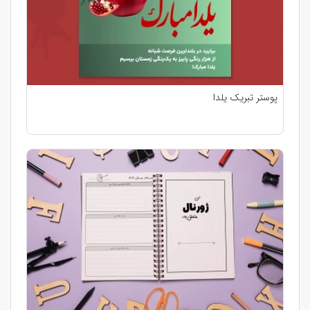
پوستر تبریک یلدا