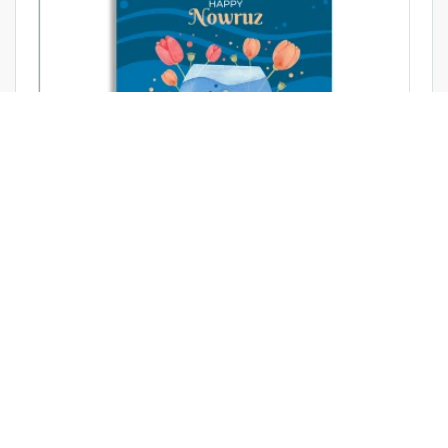
فایل لایه باز تبریک عید نوروز
›
4
3
2
1
‹