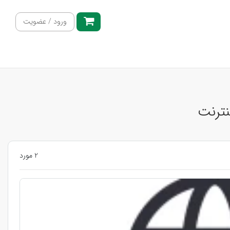
ورود / عضویت
نترنت
2 مورد