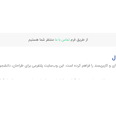
از طریق فرم
تماس با ما
منتظر شما هستیم
ل
‌ای و کاربرپسند را فراهم کرده است. این وب‌سایت‌ پلتفرمی برای طراحان، دانشجو
ز نرم افراهای ادیت ویدئو گرفته تا فایل لایه باز فتوشاپ، ایلاستریتور و اکسل گرف
 گوشه‌ای از محصولات افرافایل پرداخته‌ایم:
دیجیتال هستند که نیازهای کسب‌وکارها، طراحان و سایر افراد را برآورده می‌کنن
ی می‌شوند.