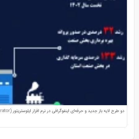
دو طرح لایه باز جدید و حرفه‌ای اینفوگرافی در نرم افزار ایلوستریتور (Adobe Illustrator)