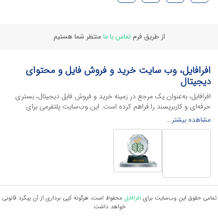
از طریق فرم
تماس با ما
منتظر شما هستیم
افرافایل، وب سایت خرید و فروش فایل و محتوای
دیجیتال
افرافایل، به‌عنوان یک مرجع در زمینه خرید و فروش فایل دیجیتال، بستری
حرفه‌ای و کاربرپسند را فراهم کرده است. این وب‌سایت‌ پلتفرمی برای
طراحان، دانشجویان و فریلنسرها ایجاد می‌کند تا به راحتی محصولات
مشاهده بیشتر...
دیجیتال خود را به فروش رسانده یا از محتواهایی باکیفیت برای پیشبرد
اهدافشان استفاده کنند.
این سایت با ارائه تنوع گسترده‌ای از محصولات دیجیتال از انواع فایل های
لایه باز نرم افراهای ادیت ویدئو گرفته تا فایل لایه باز فتوشاپ، ایلاستریتور و
اکسل گرفته تا قالب‌های ارائه پاورپوینت به کاربران کمک می‌کند تا زمان و
هزینه‌های خود را کاهش داده و به سرعت پروژه‌های خود را تکمیل کنند. در
ادامه، به معرفی گوشه‌ای از محصولات افرافایل پرداخته‌ایم:
تمامی حقوق این وب‌سایت برای
افرافایل
محفوظ است، هرگونه کپی برداری از آن پیگرد قانونی
خواهد داشت.
محصولات گرافیکی