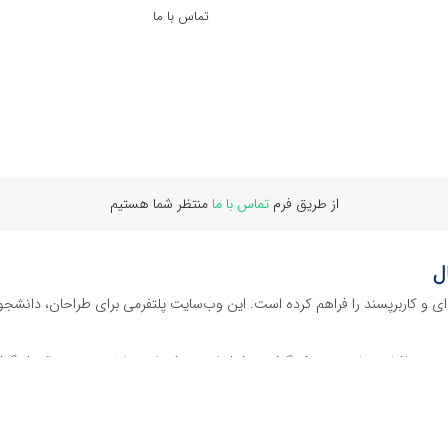
تماس با ما
از طریق فرم
تماس با ما
منتظر شما هستیم
ل
‌ای و کاربرپسند را فراهم کرده است. این وب‌سایت‌ پلتفرمی برای طراحان، دانشجو
ز نرم افراهای ادیت ویدئو گرفته تا فایل لایه باز فتوشاپ، ایلاستریتور و اکسل گرف
 گوشه‌ای از محصولات افرافایل پرداخته‌ایم: