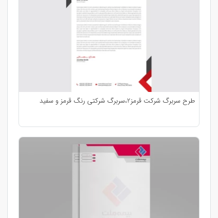
طرح سربرگ شرکت قرمز2،سربرگ شرکتی رنگ قرمز و سفید