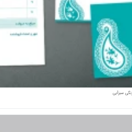
رنگی سبزآبی