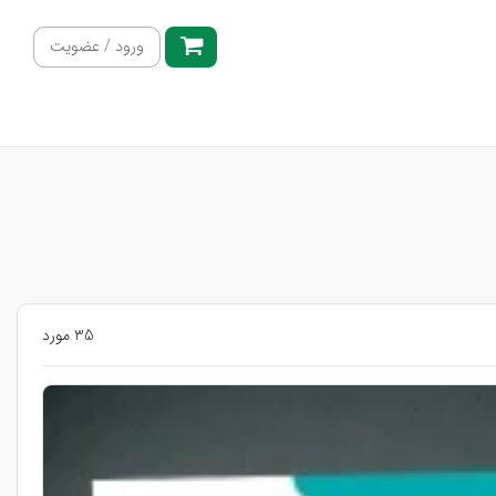
ورود / عضویت
35 مورد