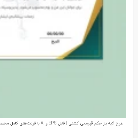
طرح لایه باز حکم قهرمانی کشتی | فایل EPS و AI با فونت‌های کامل مخصوص صدور احکام ورزشی