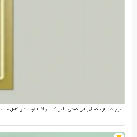
طرح لایه باز حکم قهرمانی کشتی | فایل EPS و AI با فونت‌های کامل مخصوص صدور احکام ورزشی