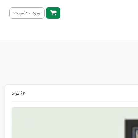
ورود / عضویت
63 مورد