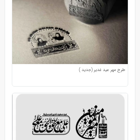
طرح مهر عید غدیر (جدید )