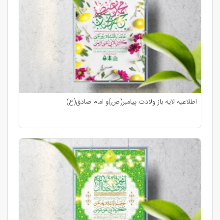
اطلاعیه لایه باز ولادت پیامبر(ص)و امام صادق(ع)