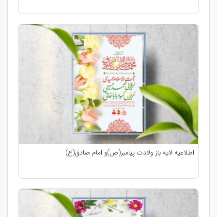
اطلاعیه لایه باز ولادت پیامبر(ص)و امام صادق(ع)