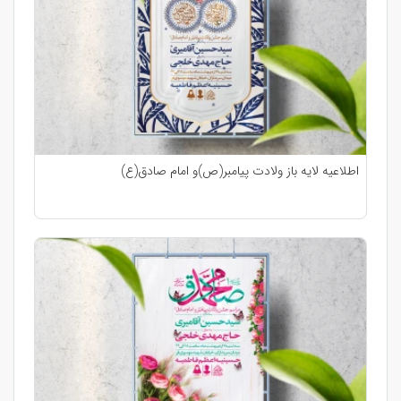
اطلاعیه لایه باز ولادت پیامبر(ص)و امام صادق(ع)