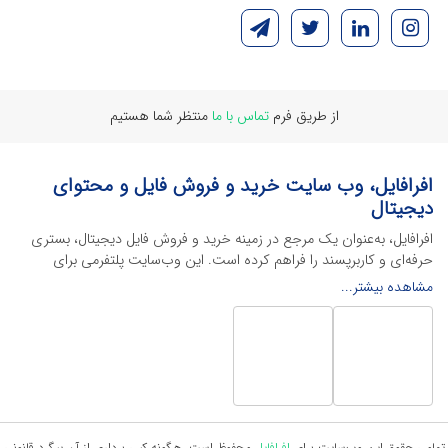
از طریق فرم
تماس با ما
منتظر شما هستیم
افرافایل، وب سایت خرید و فروش فایل و محتوای
دیجیتال
افرافایل، به‌عنوان یک مرجع در زمینه خرید و فروش فایل دیجیتال، بستری
حرفه‌ای و کاربرپسند را فراهم کرده است. این وب‌سایت‌ پلتفرمی برای
طراحان، دانشجویان و فریلنسرها ایجاد می‌کند تا به راحتی محصولات
مشاهده بیشتر...
دیجیتال خود را به فروش رسانده یا از محتواهایی باکیفیت برای پیشبرد
اهدافشان استفاده کنند.
این سایت با ارائه تنوع گسترده‌ای از محصولات دیجیتال از انواع فایل های
لایه باز نرم افراهای ادیت ویدئو گرفته تا فایل لایه باز فتوشاپ، ایلاستریتور و
اکسل گرفته تا قالب‌های ارائه پاورپوینت به کاربران کمک می‌کند تا زمان و
هزینه‌های خود را کاهش داده و به سرعت پروژه‌های خود را تکمیل کنند. در
ادامه، به معرفی گوشه‌ای از محصولات افرافایل پرداخته‌ایم:
تمامی حقوق این وب‌سایت برای
افرافایل
محفوظ است، هرگونه کپی برداری از آن پیگرد قانونی