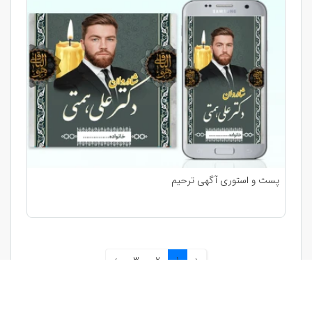
پست و استوری آگهی ترحیم
›
3
2
1
‹