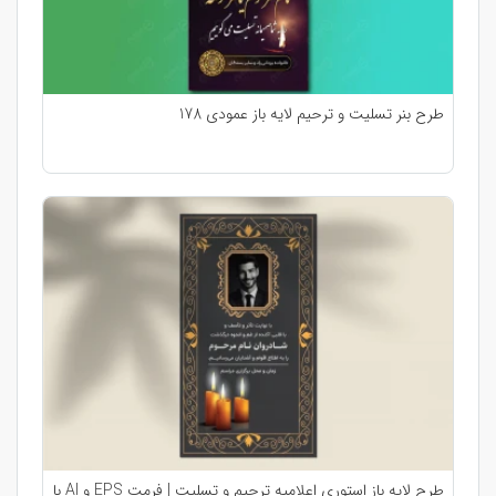
طرح بنر تسلیت و ترحیم لایه باز عمودی 178
طرح لایه باز استوری اعلامیه ترحیم و تسلیت | فرمت EPS و AI با