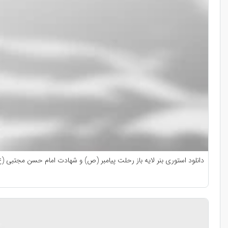
دانلود استوری بنر لایه باز رحلت پیامبر (ص) و شهادت امام حسن مجتبی 