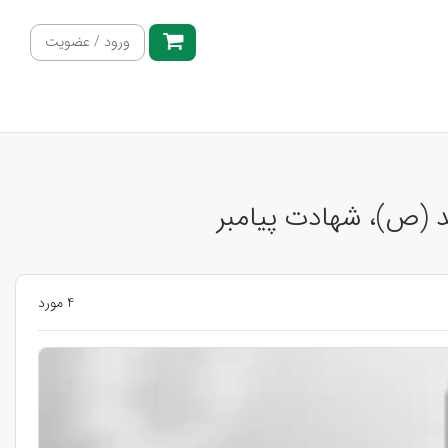
ورود / عضویت
د (ص)، شهادت پیامبر
4 مورد