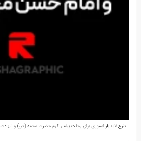
طرح لایه باز استوری برای رحلت پیامبر اکرم حضرت محمد (ص) و شهادت