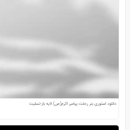
دانلود استوری بنر رحلت پیامبر اکرم(ص) لایه باز-تسلیت