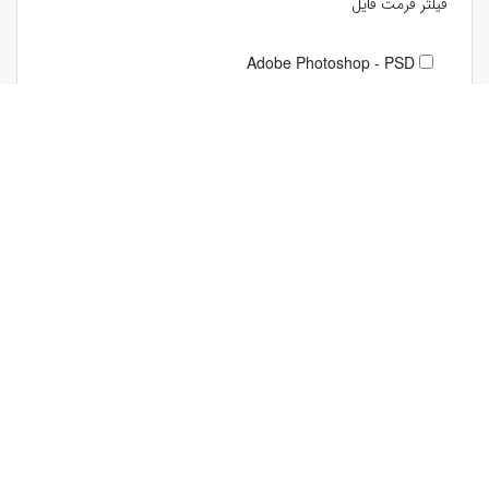
فیلتر فرمت فایل
Adobe Photoshop - PSD
JPG
لغو همه فیلترها
دسترسی سریع
لینک‌های مهم
فروش در افرافایل
قوانین و مقررات
گزارش خطا
درباره ما
بلاگ
تماس با ما