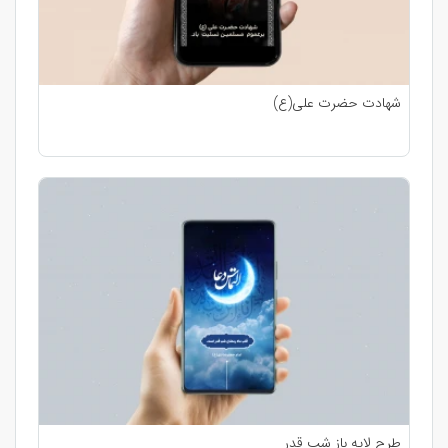
شهادت حضرت علی(ع)
طرح لایه باز شب قدر