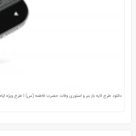
دانلود طرح لایه باز بنر و استوری وفات حضرت فاطمه (س) | طرح ویژه ایام ف