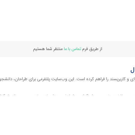
از طریق فرم
تماس با ما
منتظر شما هستیم
ل
‌ای و کاربرپسند را فراهم کرده است. این وب‌سایت‌ پلتفرمی برای طراحان، دانشجو
ز نرم افراهای ادیت ویدئو گرفته تا فایل لایه باز فتوشاپ، ایلاستریتور و اکسل گرف
 گوشه‌ای از محصولات افرافایل پرداخته‌ایم:
دیجیتال هستند که نیازهای کسب‌وکارها، طراحان و سایر افراد را برآورده می‌کنن
ی می‌شوند.