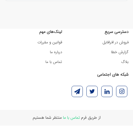
پس زمینه زرد طرح دار در سبک‌های متنوعی از جمله
هندسی، آبستره، فانتزی و اسلیمی موجود است. این
طرح‌ها می‌توانند ساده و مینیمال یا پیچیده و
دسترسی سریع
لینک‌های مهم
detailed باشند.
فروش در افرافایل
قوانین و مقررات
رنگ زرد در طیف‌های مختلف از زرد لیمویی روشن تا زرد
گزارش خطا
درباره ما
طلایی تیره موجود است که هر کدام حس و حال
بلاگ
تماس با ما
متفاوتی به طراحی می‌بخشند.
شبکه های اجتماعی
کاربردهای تصویر زمینه زرد
از پس زمینه زرد در طراحی‌های مختلفی استفاده
می‌شود. این رنگ برای طراحی کارت‌های تولد،
پوسترهای تبلیغاتی، بنرهای فروش و طراحی سایت‌های
از طریق فرم
تماس با ما
منتظر شما هستیم
پرانرژی بسیار مناسب است.