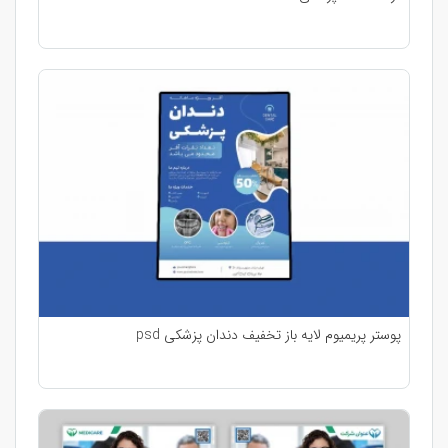
پوستر پریمیوم لایه باز تخفیف دندان پزشکی psd