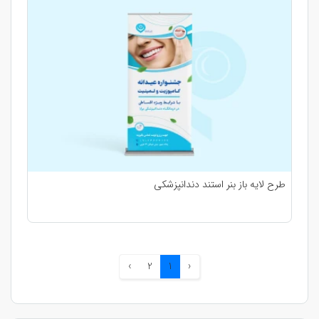
طرح لایه باز بنر استند دندانپزشکی
›
2
1
‹