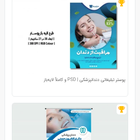
پوستر تبلیغاتی دندانپزشکی | PSD و کاملاً لایه‌باز