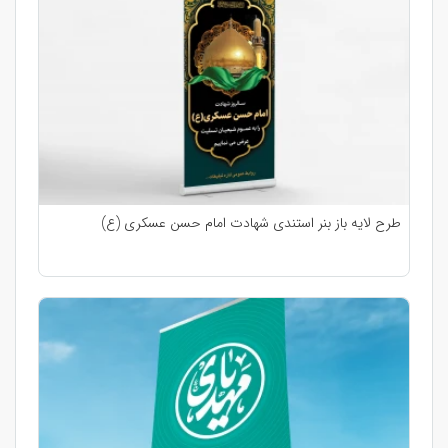
طرح لایه باز بنر استندی شهادت امام حسن عسکری (ع)