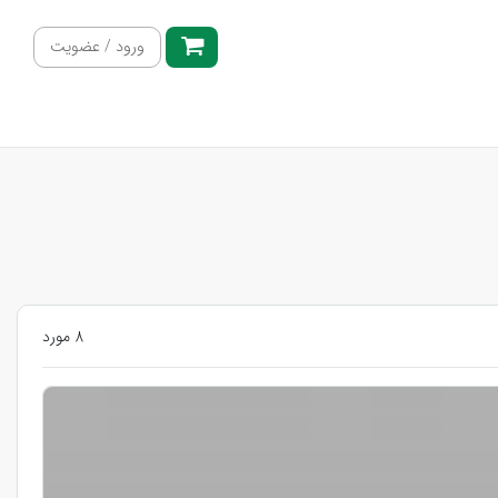
ورود / عضویت
8 مورد