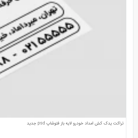
تراکت یدک کش امداد خودرو لایه باز فتوشاپ psd جدید