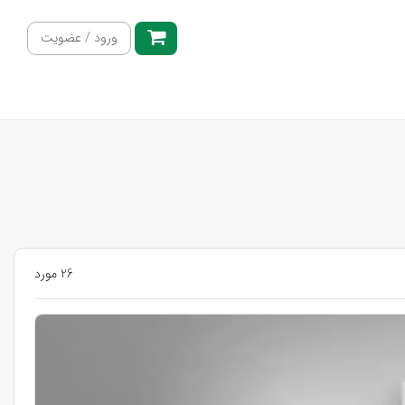
ورود / عضویت
26 مورد