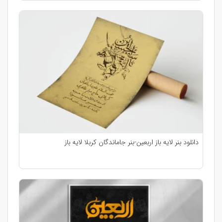
دانلود بنر لایه باز اربعین-بنر جاماندگان کربلا لایه باز