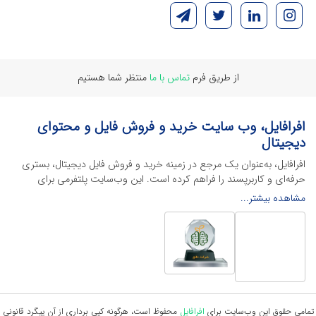
از طریق فرم
تماس با ما
منتظر شما هستیم
افرافایل، وب سایت خرید و فروش فایل و محتوای
دیجیتال
افرافایل، به‌عنوان یک مرجع در زمینه خرید و فروش فایل دیجیتال، بستری
حرفه‌ای و کاربرپسند را فراهم کرده است. این وب‌سایت‌ پلتفرمی برای
طراحان، دانشجویان و فریلنسرها ایجاد می‌کند تا به راحتی محصولات
مشاهده بیشتر...
دیجیتال خود را به فروش رسانده یا از محتواهایی باکیفیت برای پیشبرد
اهدافشان استفاده کنند.
این سایت با ارائه تنوع گسترده‌ای از محصولات دیجیتال از انواع فایل های
لایه باز نرم افراهای ادیت ویدئو گرفته تا فایل لایه باز فتوشاپ، ایلاستریتور و
اکسل گرفته تا قالب‌های ارائه پاورپوینت به کاربران کمک می‌کند تا زمان و
هزینه‌های خود را کاهش داده و به سرعت پروژه‌های خود را تکمیل کنند. در
ادامه، به معرفی گوشه‌ای از محصولات افرافایل پرداخته‌ایم:
تمامی حقوق این وب‌سایت برای
افرافایل
محفوظ است، هرگونه کپی برداری از آن پیگرد قانونی