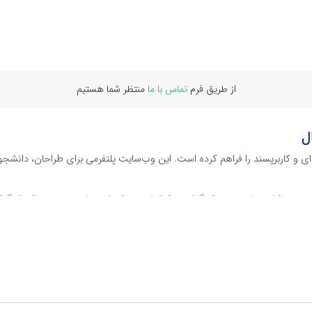
از طریق فرم
تماس با ما
منتظر شما هستیم
ل
‌ای و کاربرپسند را فراهم کرده است. این وب‌سایت‌ پلتفرمی برای طراحان، دانشجو
ز نرم افراهای ادیت ویدئو گرفته تا فایل لایه باز فتوشاپ، ایلاستریتور و اکسل گرف
 گوشه‌ای از محصولات افرافایل پرداخته‌ایم:
دیجیتال هستند که نیازهای کسب‌وکارها، طراحان و سایر افراد را برآورده می‌کنن
ی می‌شوند.