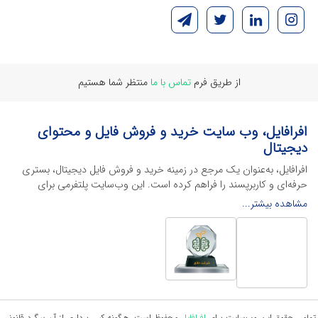
از طریق فرم
تماس با ما
منتظر شما هستیم
افرافایل، وب سایت خرید و فروش فایل و محتوای
دیجیتال
افرافایل، به‌عنوان یک مرجع در زمینه خرید و فروش فایل دیجیتال، بستری
حرفه‌ای و کاربرپسند را فراهم کرده است. این وب‌سایت‌ پلتفرمی برای
طراحان، دانشجویان و فریلنسرها ایجاد می‌کند تا به راحتی محصولات
مشاهده بیشتر...
دیجیتال خود را به فروش رسانده یا از محتواهایی باکیفیت برای پیشبرد
اهدافشان استفاده کنند.
این سایت با ارائه تنوع گسترده‌ای از محصولات دیجیتال از انواع فایل های
لایه باز نرم افراهای ادیت ویدئو گرفته تا فایل لایه باز فتوشاپ، ایلاستریتور و
اکسل گرفته تا قالب‌های ارائه پاورپوینت به کاربران کمک می‌کند تا زمان و
هزینه‌های خود را کاهش داده و به سرعت پروژه‌های خود را تکمیل کنند. در
ادامه، به معرفی گوشه‌ای از محصولات افرافایل پرداخته‌ایم:
تمامی حقوق این وب‌سایت برای
افرافایل
محفوظ است، هرگونه کپی برداری از آن پیگرد قانونی