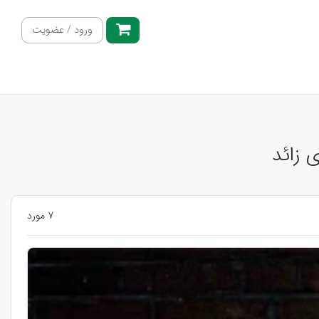
ورود / عضویت
 زائد
7 مورد