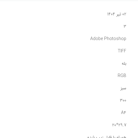
02 تیر 1404
3
Adobe Photoshop
TIFF
بله
RGB
سبز
300
A4
29.7*20
همراه با فایل زیپ شده