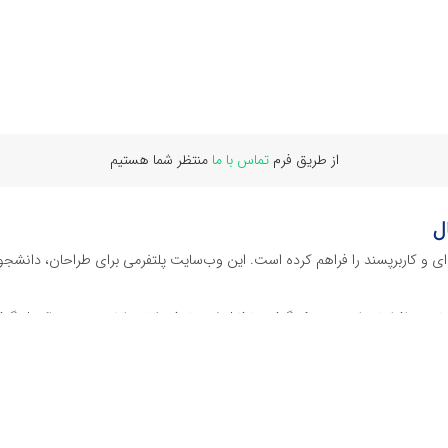
از طریق فرم
تماس با ما
منتظر شما هستیم
ل
‌ای و کاربرپسند را فراهم کرده است. این وب‌سایت‌ پلتفرمی برای طراحان، دانشجو
ز نرم افراهای ادیت ویدئو گرفته تا فایل لایه باز فتوشاپ، ایلاستریتور و اکسل گرف
 گوشه‌ای از محصولات افرافایل پرداخته‌ایم:
دیجیتال هستند که نیازهای کسب‌وکارها، طراحان و سایر افراد را برآورده می‌کنن
ی می‌شوند.