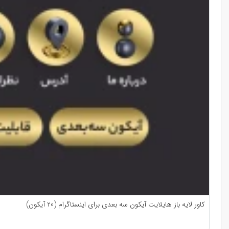
کاور لایه باز هایلایت آیکون سه بعدی برای اینستاگرام (20 آیکون)