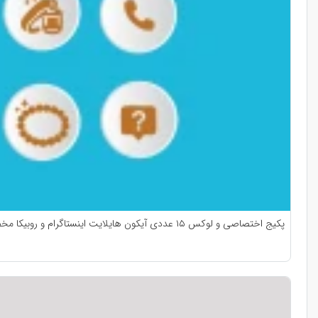
پکیج اختصاصی و لوکس ۱۵ عددی آیکون هایلایت اینستاگرام و روبیکا مخصوص طلا و جواهر | طرح لایه باز طلافروشی و زیورآلات (فایل‌های PNG، EPS و AI)