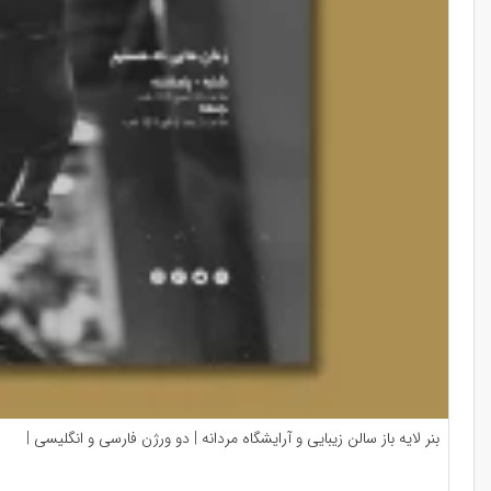
بنر لایه باز سالن زیبایی و آرایشگاه مردانه | دو ورژن فارسی و انگلیسی |