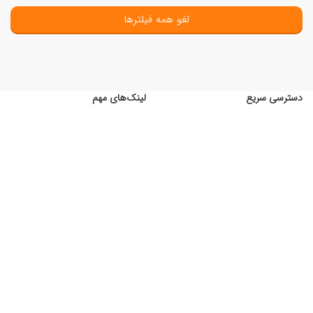
لغو همه فیلترها
دسترسی سریع
لینک‌های مهم
فروش در افرافایل
قوانین و مقررات
گزارش خطا
درباره ما
بلاگ
تماس با ما
شبکه های اجتماعی
از طریق فرم
تماس با ما
منتظر شما هستیم