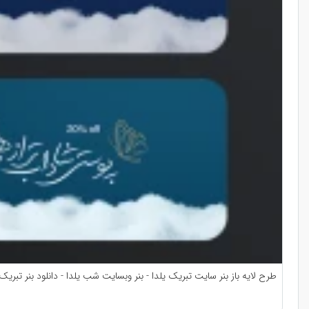
طرح لايه باز بنر سايت تبريك يلدا - بنر وبسايت شب يلدا - دانلود بنر تبري