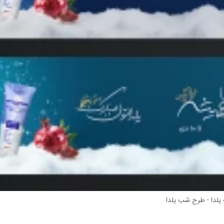
ك يلدا - طرح شب يلدا