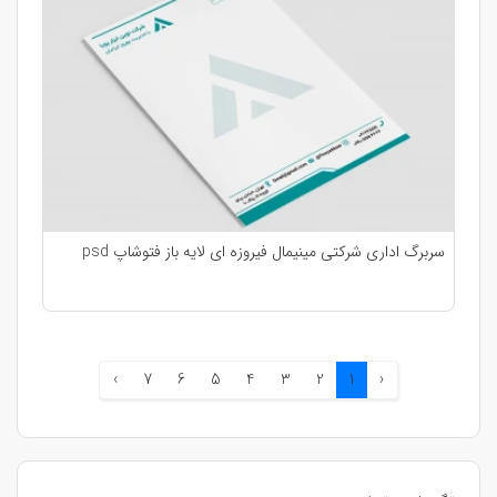
سربرگ اداری شرکتی مینیمال فیروزه ای لایه باز فتوشاپ psd
›
7
6
5
4
3
2
1
‹