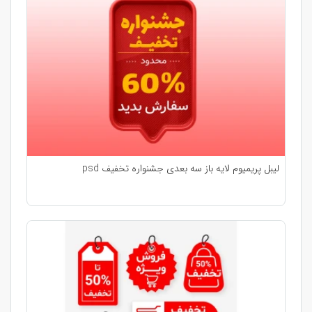
لیبل پریمیوم لایه باز سه بعدی جشنواره تخفیف psd